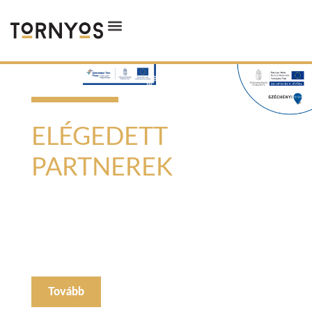
STABILITÁS ÉS MINŐSÉG
ELÉGEDETT
PARTNEREK
Stabil háttérrel, már 6 országban, 30 éve biztosítjuk
partnereink számára, hogy az általunk gyártott
termékek kiváló lehetőséget jelentsenek az üzletük
számára. Modern flottával, hűtött gépjárművekkel,
hatékonyan automatizált gyárral biztosítjuk a
szolgáltatás minőségét.
Tovább