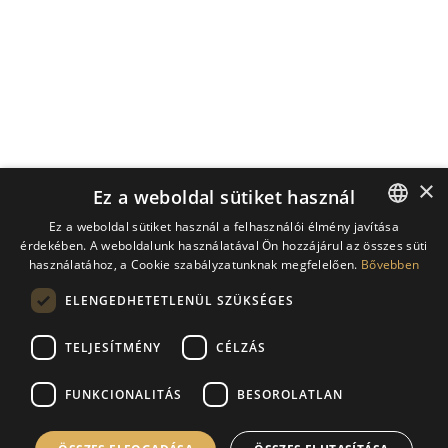
×
Ez a weboldal sütiket használ
Ez a weboldal sütiket használ a felhasználói élmény javítása
érdekében. A weboldalunk használatával Ön hozzájárul az összes süti
HUNGARIAN
használatához, a Cookie szabályzatunknak megfelelően.
Bővebben
ENGLISH
ELENGEDHETETLENÜL SZÜKSÉGES
GERMAN
TELJESÍTMÉNY
CÉLZÁS
CROATIAN
FUNKCIONALITÁS
BESOROLATLAN