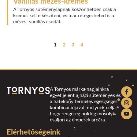
Vaníliás mézes-krémes
A Tornyos süteménylapnak köszönhetően csak a
krémet kell elkészíteni, és már rétegezheted is a
mézes–vaníliás csodát.
1
2
3
4
A Tornyos márka napjainkra
egyet jelent a házi sütemények és
a hatékony termelés egészséges
kombinációjával, melynek célja,
hogy rengeteg boldog mosolyt
csaljon az emberek arcára.
Elérhetőségeink