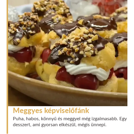
Meggyes képviselőfánk
Puha, habos, könnyű és meggyel még izgalmasabb. Egy
desszert, ami gyorsan elkészül, mégis ünnepi.