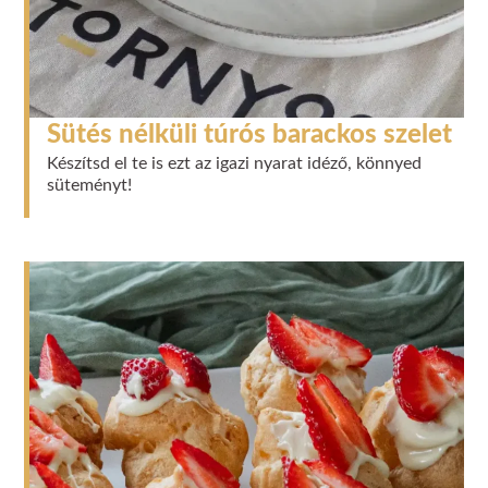
Sütés nélküli túrós barackos szelet
Készítsd el te is ezt az igazi nyarat idéző, könnyed
süteményt!