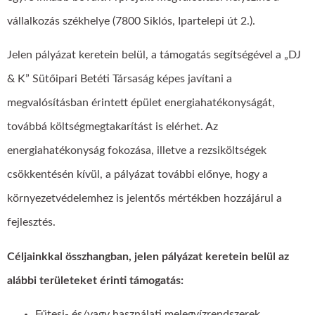
vállalkozás székhelye (7800 Siklós, Ipartelepi út 2.).
Jelen pályázat keretein belül, a támogatás segítségével a „DJ
& K” Sütőipari Betéti Társaság képes javítani a
megvalósításban érintett épület energiahatékonyságát,
továbbá költségmegtakarítást is elérhet. Az
energiahatékonyság fokozása, illetve a rezsiköltségek
csökkentésén kívül, a pályázat további előnye, hogy a
környezetvédelemhez is jelentős mértékben hozzájárul a
fejlesztés.
Céljainkkal összhangban, jelen pályázat keretein belül az
alábbi területeket érinti támogatás:
Fűtesi- és/vagy használati melegvízrendszerek