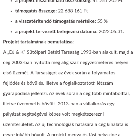
a projekt elszámolható összköltség:
41 251 202 Ft
támogatás összege:
22 688 161 Ft
a visszatérítendő támogatás mértéke:
55 %
a projekt tervezett befejezési dátuma:
2022.05.31.
Projekt tartalmának bemutatása
:
A „DJ & K” Sütőipari Betéti Társaság 1993-ban alakult, majd a
cég 2003-ban nyitotta meg alig száz négyzetméteres helyen
első üzemét. A Társaságot az évek során a folyamatos
fejlődés és bővülés, illetve a foglalkoztatotti létszám
gyarapodása jellemzi. Az évek során a cég több mintabolttal,
illetve üzemmel is bővült. 2013-ban a vállalkozás egy
pályázat segítségével képes volt megkétszerezni
üzemterületét. Az új technológiák hatására a cég kínálata is
egyre inkább bővült. A projekt megvalósítási helyszíne a