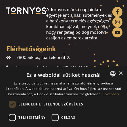
A Tornyos márka napjainkra
egyet jelent a házi sütemények és
a hatékony termelés egészséges
kombinációjával, melynek célja,
hogy rengeteg boldog mosolyt
csaljon az emberek arcára.
Elérhetőségeink
7800 Siklós, Ipartelepi út 2.
Nagykereskedelem +36 20 415 6569
×
Ez a weboldal sütiket használ
Kiskereskedelem +36 30 709 8217
Ez a weboldal sütiket használ a felhasználói élmény javítása
Pénzügy +36 30 291 8474
érdekében. A weboldalunk használatával Ön hozzájárul az összes süti
HUNGARIAN
használatához, a Cookie szabályzatunknak megfelelően.
Bővebben
ENGLISH
Logisztika +36 30 914 3776
ELENGEDHETETLENÜL SZÜKSÉGES
GERMAN
info@tornyos.eu
TELJESÍTMÉNY
CÉLZÁS
CROATIAN