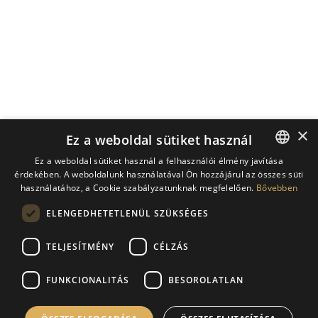
×
Ez a weboldal sütiket használ
Ez a weboldal sütiket használ a felhasználói élmény javítása
érdekében. A weboldalunk használatával Ön hozzájárul az összes süti
HUNGARIAN
használatához, a Cookie szabályzatunknak megfelelően.
Bővebben
ENGLISH
ELENGEDHETETLENÜL SZÜKSÉGES
GERMAN
TELJESÍTMÉNY
CÉLZÁS
CROATIAN
FUNKCIONALITÁS
BESOROLATLAN