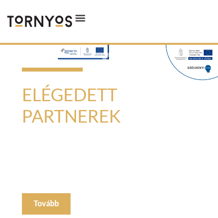
STABILITÁS ÉS MINŐSÉG
ELÉGEDETT
PARTNEREK
Stabil háttérrel, már 6 országban, 30 éve biztosítjuk
partnereink számára, hogy az általunk gyártott
termékek kiváló lehetőséget jelentsenek az üzletük
számára. Modern flottával, hűtött gépjárművekkel,
hatékonyan automatizált gyárral biztosítjuk a
szolgáltatás minőségét.
Tovább