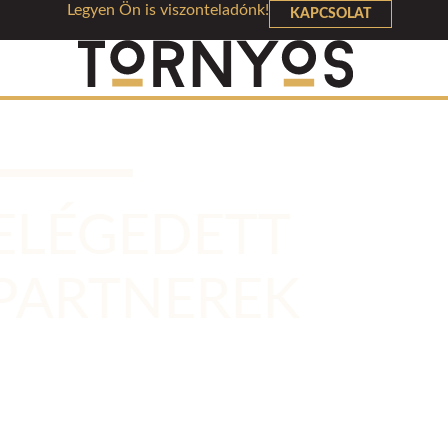
Legyen Ön is viszonteladónk!
KAPCSOLAT
STABILITÁS ÉS MINŐSÉG
ELÉGEDETT
PARTNEREK
Stabil háttérrel, már 6 országban, 30 éve biztosítjuk
partnereink számára, hogy az általunk gyártott termékek
kiváló lehetőséget jelentsenek az üzletük számára. Mode
flottával, hűtött gépjárművekkel, hatékonyan automatizál
gyárral biztosítjuk a szolgáltatás minőségét.